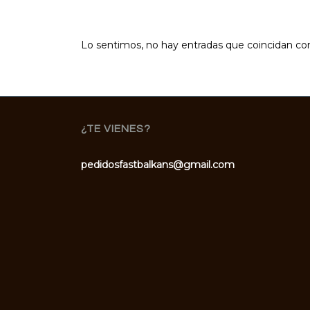
Lo sentimos, no hay entradas que coincidan co
¿TE VIENES?
pedidosfastbalkans@gmail.com