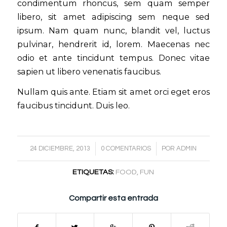
condimentum rhoncus, sem quam semper
libero, sit amet adipiscing sem neque sed
ipsum. Nam quam nunc, blandit vel, luctus
pulvinar, hendrerit id, lorem. Maecenas nec
odio et ante tincidunt tempus. Donec vitae
sapien ut libero venenatis faucibus.
Nullam quis ante. Etiam sit amet orci eget eros
faucibus tincidunt. Duis leo.
/
/
24 DICIEMBRE, 2013
0 COMENTARIOS
POR
ADMIN
ETIQUETAS:
FOOD
,
FUN
Compartir esta entrada